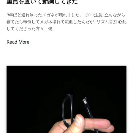
重点を置いて新調してきた
9年ほど連れ添ったメガネが壊れました。 [グロ注意] 立ちながら
寝てたら転倒してメガネ壊れて流血したんだが | リズム音痴 心配
してくださった方々、傷…
Read More