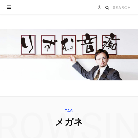
Search
for:
ROWSI
TAG
メガネ