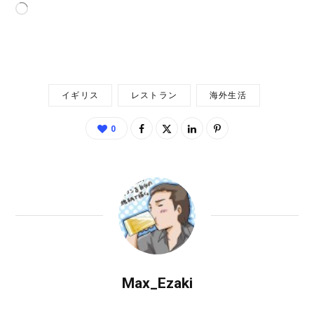
読
み
込
み
中…
イギリス
レストラン
海外生活
0
Max_Ezaki