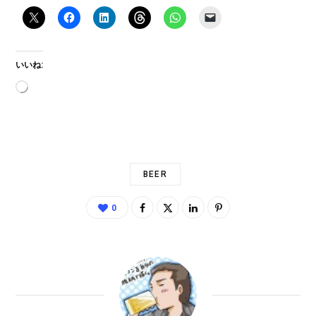
いいね:
読
み
込
み
中…
BEER
0