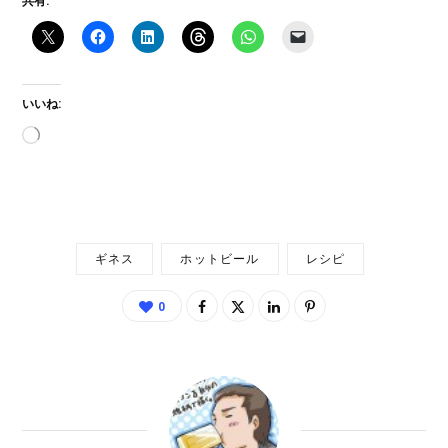
共有:
いいね:
読
み
込
み
中…
ギネス
ホットビール
レシピ
0