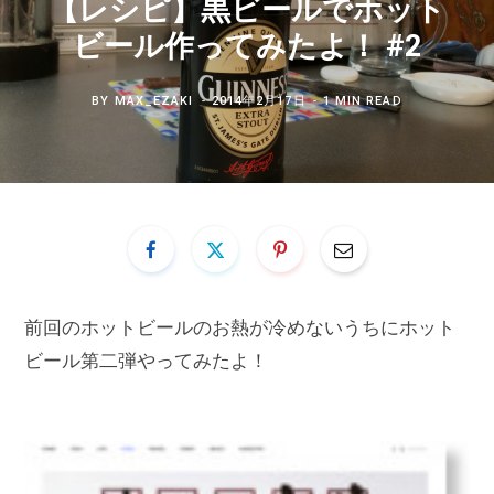
【レシピ】黒ビールでホット
ビール作ってみたよ！ #2
BY
MAX_EZAKI
2014年2月17日
1 MIN READ
前回のホットビールのお熱が冷めないうちにホット
ビール第二弾やってみたよ！