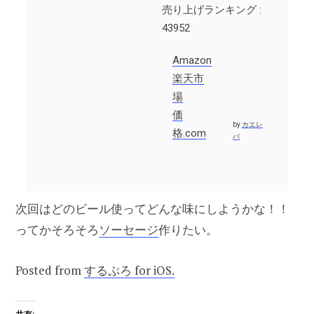
売り上げランキング :
43952
Amazon
楽天市
場
価
by
カエレ
格.com
バ
次回はどのビール使ってどんな味にしようかな！！
ってかそろそろ
ソーセージ
作りたい。
Posted from
するぷろ for iOS.