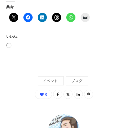
共有:
いいね:
読
み
込
み
中…
イベント
ブログ
0