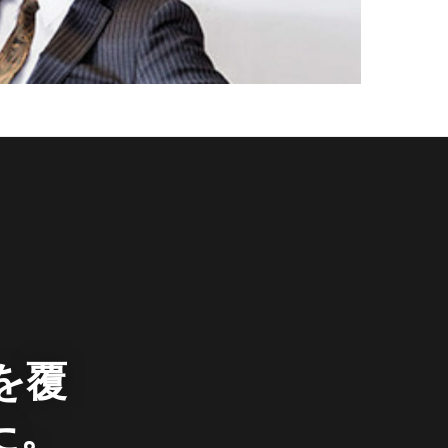
を覆
た。