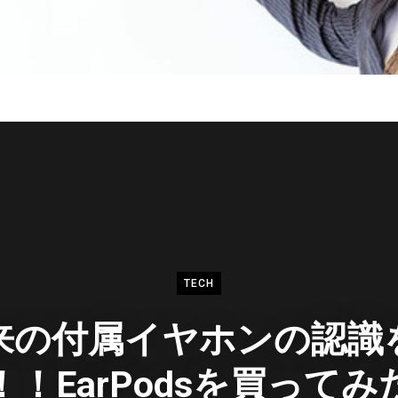
TECH
来の付属イヤホンの認識
！！EarPodsを買ってみ