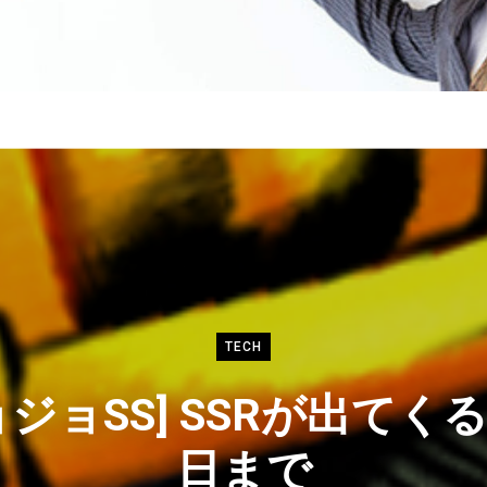
TECH
ョジョSS] SSRが出てく
日まで