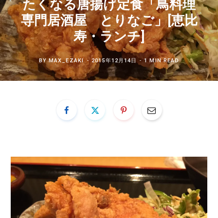
たくなる唐揚げ定食「鳥料理
専門居酒屋 とりなご」[恵比
寿・ランチ]
BY
MAX_EZAKI
2015年12月14日
1 MIN READ