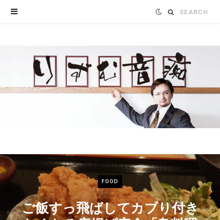
Search
for:
FOOD
ご飯すっ飛ばしてカブり付き