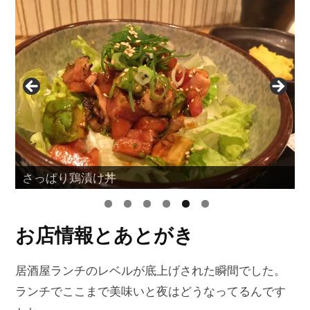
さっぱり鶏漬け丼
特製もつカレー
お店情報とあとがき
居酒屋ランチのレベルが底上げされた瞬間でした。
ランチでここまで美味いと夜はどうなってるんです