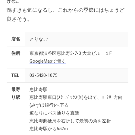
かね。
鴨すきも気になるし、これからの季節にはちょうど
良さそう。
店名
とりなご
住所
東京都渋谷区恵比寿3-7-3 大倉ビル １F
GoogleMapで開く
TEL
03-5420-1075
最寄
恵比寿駅
り駅
恵比寿駅東口(ｽﾀｰﾊﾞｯｸｽ側)を出て、ﾛｰﾀﾘｰ方向
(みずほ銀行)へ下る
道なりにバス通りを直進
恵比寿郵便局を右折して最初の角を左折
恵比寿駅から652m