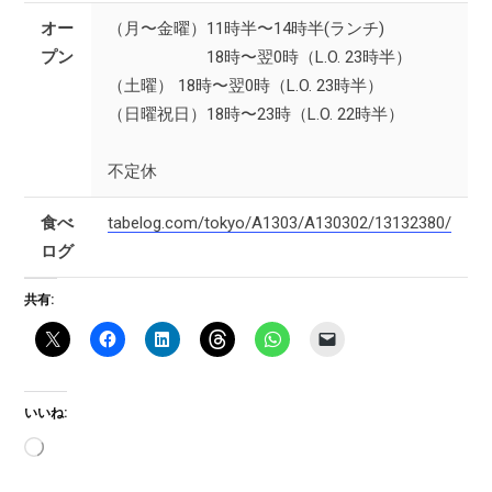
オー
（月〜金曜）11時半〜14時半(ランチ)
プン
18時〜翌0時（L.O. 23時半）
（土曜） 18時〜翌0時（L.O. 23時半）
（日曜祝日）18時〜23時（L.O. 22時半）
不定休
食べ
tabelog.com/tokyo/A1303/A130302/13132380/
ログ
共有:
いいね:
読
み
込