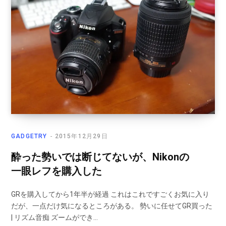
GADGETRY
2015年12月29日
酔った勢いでは断じてないが、Nikonの
一眼レフを購入した
GRを購入してから1年半が経過 これはこれですごくお気に入り
だが、一点だけ気になるところがある。 勢いに任せてGR買った
| リズム音痴 ズームができ…