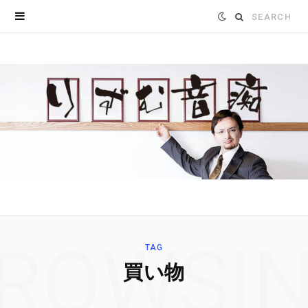
Search
for:
ROWSI
TAG
買い物